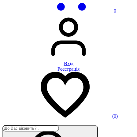
0
Вхід
Реєстрацiя
(0)