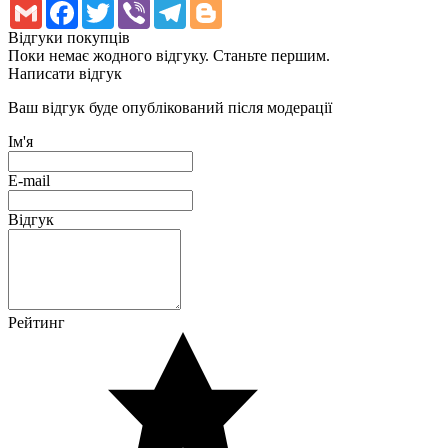
Gmail
Facebook
Twitter
Viber
Telegram
Blogger
Вiдгуки покупцiв
Поки немає жодного відгуку. Станьте першим.
Написати відгук
Ваш відгук буде опублікований після модерації
Ім'я
E-mail
Відгук
Рейтинг