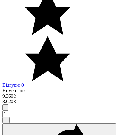
Відгуки: 0
Номер:
pres
9.360
₴
8.620
₴
-
+