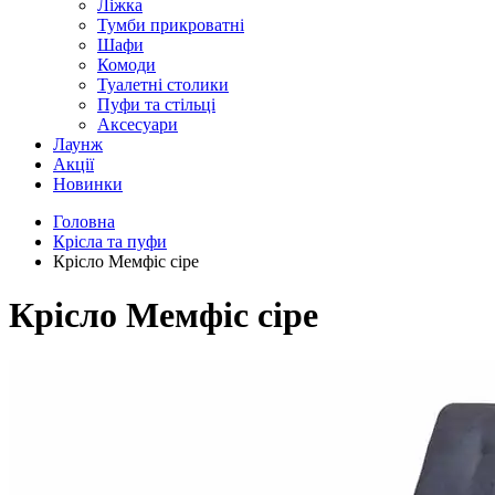
Лiжка
Тумби прикроватнi
Шафи
Комоди
Туалетнi столики
Пуфи та стiльцi
Аксесуари
Лаунж
Акції
Новинки
Головна
Крісла та пуфи
Крісло Мемфіс сіре
Крісло Мемфіс сіре