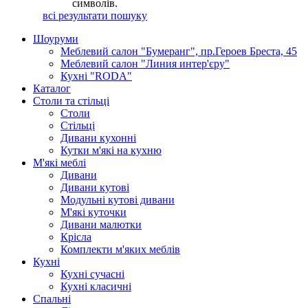
символів.
всi результати пошуку
Шоуруми
Меблевий салон "Бумеранг", пр.Героев Бреста, 45
Меблевий салон "Линия интер'єру"
Кухні "RODA"
Каталог
Столи та стiльцi
Столи
Стiльцi
Дивани кухоннi
Кутки м'які на кухню
М'які меблі
Дивани
Дивани кутовi
Модульнi кутовi дивани
М'які куточки
Дивани малютки
Крiсла
Комплекти м'яких меблiв
Кухнi
Кухнi сучасні
Кухнi класичнi
Спальнi