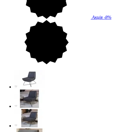
Акція
-8%