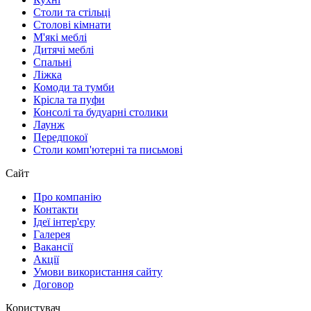
Столи та стільці
Столовi кiмнати
М'які меблі
Дитячi меблi
Спальнi
Ліжка
Комоди та тумби
Крісла та пуфи
Консолi та будуарнi столики
Лаунж
Передпокої
Столи комп'ютерні та письмові
Сайт
Про компанiю
Контакти
Ідеї інтер'єру
Галерея
Вакансії
Акції
Умови використання сайту
Договор
Користувач