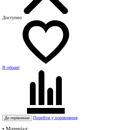
Доступно
В обранi
Перейти у порівняння
До порiвняння
• Матеріал: